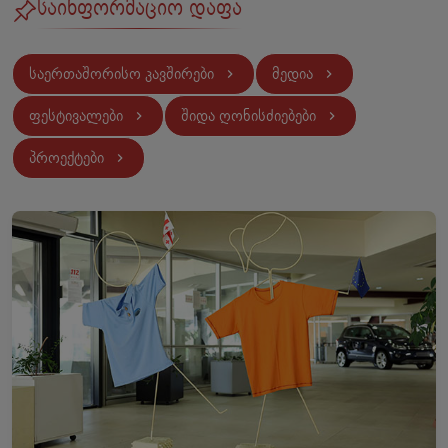
საინფორმაციო დაფა
გადამზადების შესაძლებლობების განსაზღვრა
სამშობლოში დაბრუნების შემდეგ.
საერთაშორისო კავშირები
მედია
ფესტივალები
შიდა ღონისძიებები
პროექტები