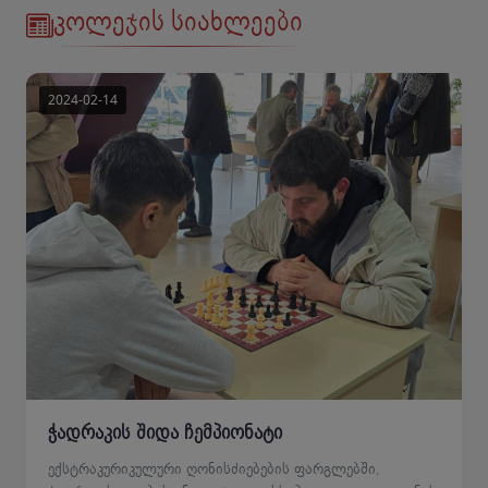
კოლეჯის სიახლეები
ჭადრაკის შიდა ჩემპიონატი
ექსტრაკურიკულური ღონისძიებების ფარგლებში,