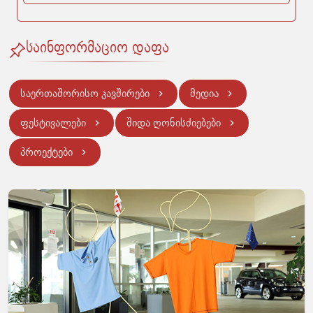
საინფორმაციო დაფა
საერთაშორისო კავშირები
მედია
ფესტივალები
შიდა ღონისძიებები
პროექტები