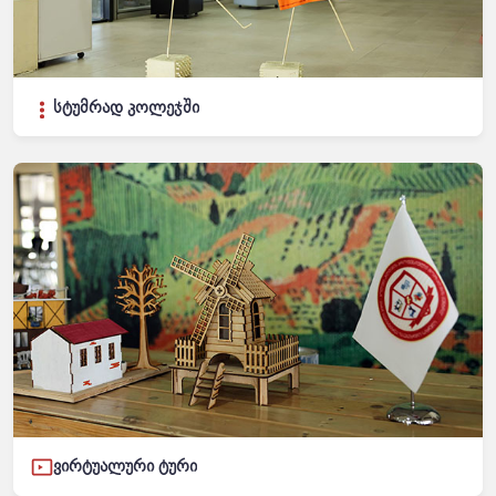
სტუმრად კოლეჯში
ვირტუალური ტური